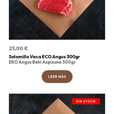
23,00
€
Solomillo Vaca ECO Angus 300gr
EKO Angus Behi Azpizuna 300gr
LEER MÁS