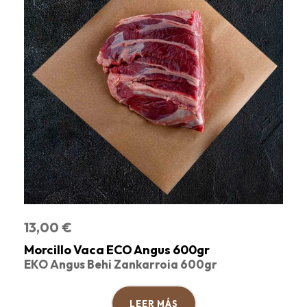
13,00
€
Morcillo Vaca ECO Angus 600gr
EKO Angus Behi Zankarroia 600gr
LEER MÁS