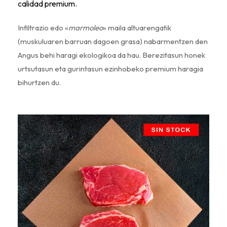
calidad premium.
Infiltrazio edo «
marmoleo
» maila altuarengatik
(muskuluaren barruan dagoen grasa) nabarmentzen den
Angus behi haragi ekologikoa da hau. Berezitasun honek
urtsutasun eta gurintasun ezinhobeko premium haragia
bihurtzen du.