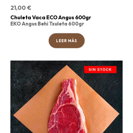
21,00
€
Chuleta Vaca ECO Angus 600gr
EKO Angus Behi Txuleta 600gr
LEER MÁS