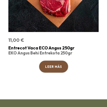
11,00
€
Entrecot Vaca ECO Angus 250gr
EKO Angus Behi Entrekota 250gr
LEER MÁS