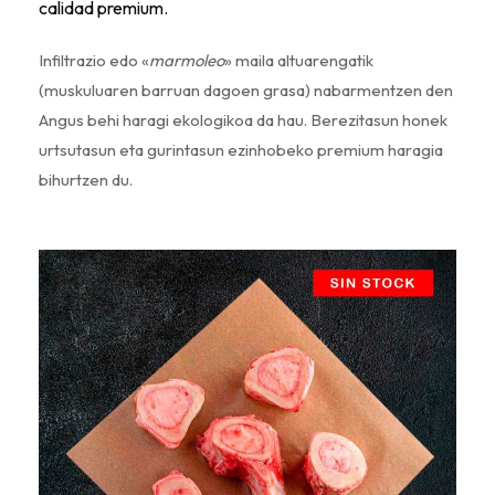
calidad premium.
Infiltrazio edo «
marmoleo
» maila altuarengatik
(muskuluaren barruan dagoen grasa) nabarmentzen den
Angus behi haragi ekologikoa da hau. Berezitasun honek
urtsutasun eta gurintasun ezinhobeko premium haragia
bihurtzen du.