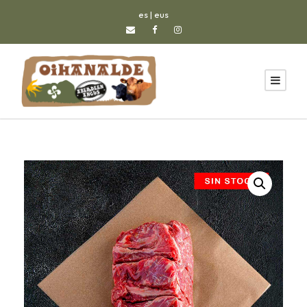
es
|
eus