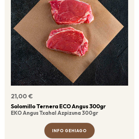
21,00
€
Solomillo Ternera ECO Angus 300gr
EKO Angus Txahal Azpizuna 300gr
INFO GEHIAGO