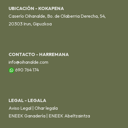
UBICACIÓN - KOKAPENA
Caserío Oihanalde, Bo. de Olaberria Derecha, 54,
20303 Irun, Gipuzkoa
CONTACTO - HARREMANA
info@oihanalde.com
690 764 174
LEGAL - LEGALA
Aviso Legal | Ohar legala
ENEEK Ganadería | ENEEK Abeltzaintza