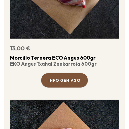
13,00
€
Morcillo Ternera ECO Angus 600gr
EKO Angus Txahal Zankarroia 600gr
INFO GEHIAGO