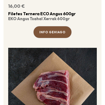
16,00
€
Filetes Ternera ECO Angus 600gr
EKO Angus Txahal Xerrak 600gr
INFO GEHIAGO