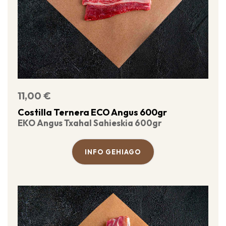
11,00
€
Costilla Ternera ECO Angus 600gr
EKO Angus Txahal Sahieskia 600gr
INFO GEHIAGO