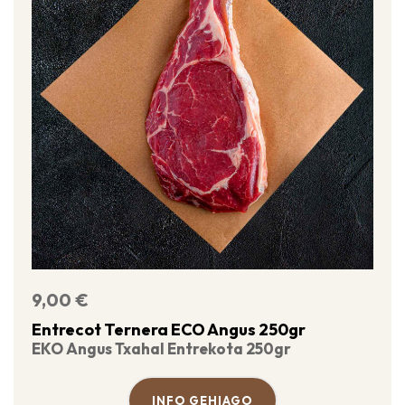
9,00
€
Entrecot Ternera ECO Angus 250gr
EKO Angus Txahal Entrekota 250gr
INFO GEHIAGO