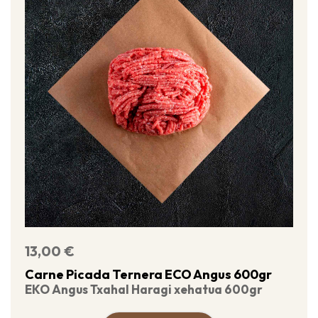
13,00
€
Carne Picada Ternera ECO Angus 600gr
EKO Angus Txahal Haragi xehatua 600gr