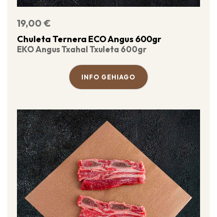
19,00
€
Chuleta Ternera ECO Angus 600gr
EKO Angus Txahal Txuleta 600gr
INFO GEHIAGO