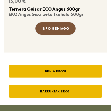
13,00
€
Ternera Guisar ECO Angus 600gr
EKO Angus Gisatzeko Txahala 600gr
INFO GEHIAGO
BEHIA EROSI
BARRUKIAK EROSI