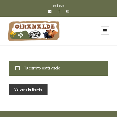
es
|
eus
Tu carrito está vacío.
Volver a la tienda